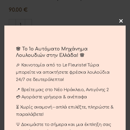
90.00
€
ΠΡΟΣΘΉΚΗ ΣΤΟ ΚΑΛΆΘΙ
Σύγκριση
Αγαπημένο
🌸 Το 1ο Αυτόματο Μηχάνημα
Λουλουδιών στην Ελλάδα! 🌸
Κωδικός προϊόντος:
01-27
🎉 Καινοτομία από το Le Fleuriste! Τώρα
μπορείτε να αποκτήσετε φρέσκα λουλούδια
Κατηγορίες:
Περιστάσεις
,
Αγίου Βαλεντίνου
,
24/7 σε δευτερόλεπτα!
Γενέθλια - Γιορτή
,
Επέτειος
,
Έρωτας
Share:
📍 Βρείτε μας στο Νέο Ηράκλειο, Αντιγόνης 2
💳 Αγοράστε γρήγορα & ανέπαφα
Αποστολή και παράδοση
⏳ Χωρίς αναμονή – απλά επιλέξτε, πληρώστε &
παραλάβετε!
💡 Δοκιμάστε το σήμερα και μια έκπληξη σας