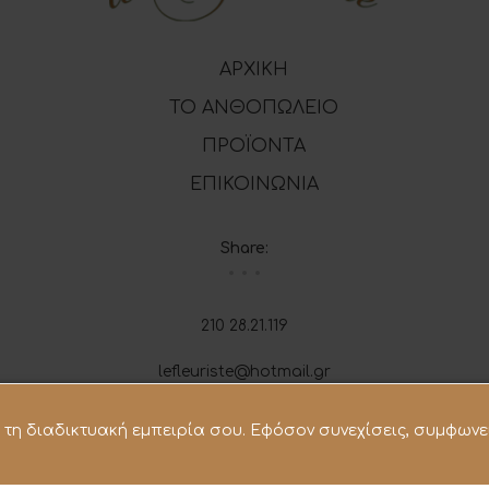
ΑΡΧΙΚΗ
ΤΟ ΑΝΘΟΠΩΛΕΙΟ
ΠΡΟΪΟΝΤΑ
ΕΠΙΚΟΙΝΩΝΙΑ
Share:
210 28.21.119
lefleuriste@hotmail.gr
σει τη διαδικτυακή εμπειρία σου. Εφόσον συνεχίσεις, συμφωνε