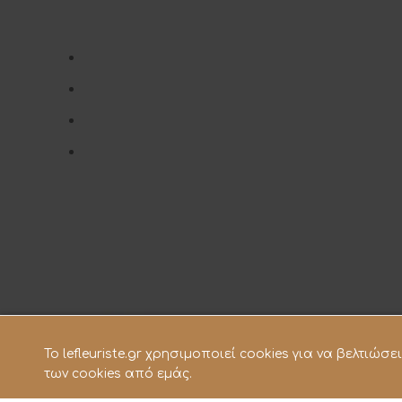
To lefleuriste.gr χρησιμοποιεί cookies για να βελτιώ
των cookies από εμάς.