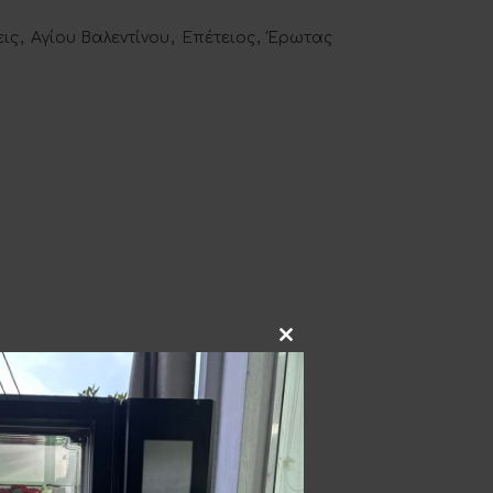
ις
,
Αγίου Βαλεντίνου
,
Επέτειος
,
Έρωτας