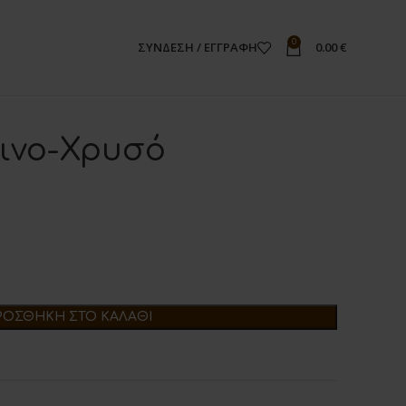
0
ΣΎΝΔΕΣΗ / ΕΓΓΡΑΦΉ
0.00
€
ινο-Χρυσό
ΡΟΣΘΉΚΗ ΣΤΟ ΚΑΛΆΘΙ