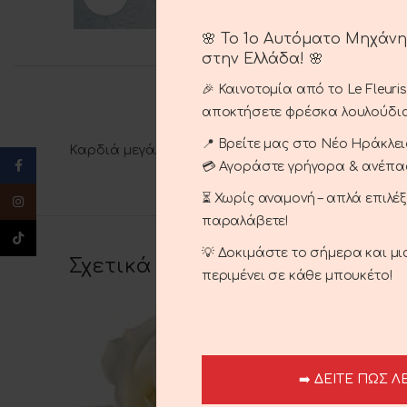
🌸 Το 1ο Αυτόματο Μηχάν
στην Ελλάδα! 🌸
🎉 Καινοτομία από το Le Fleuri
αποκτήσετε φρέσκα λουλούδια
📍 Βρείτε μας στο Νέο Ηράκλειο
Καρδιά μεγάλη με πουλιές.
Facebook
💳 Αγοράστε γρήγορα & ανέπ
⏳ Χωρίς αναμονή – απλά επιλέ
Instagram
παραλάβετε!
TikTok
💡 Δοκιμάστε το σήμερα και μ
Σχετικά προϊόντα
περιμένει σε κάθε μπουκέτο!
➡️ ΔΕΙΤΕ ΠΩΣ Λ