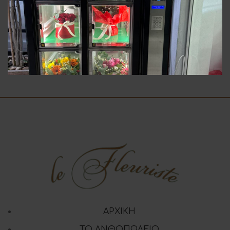
Ηλίανθος
Τουλίπα
3.00
€
3.00
€
ΑΡΧΙΚΗ
ΤΟ ΑΝΘΟΠΩΛΕΙΟ