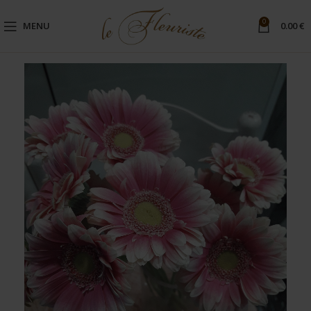
0
MENU
0.00
€