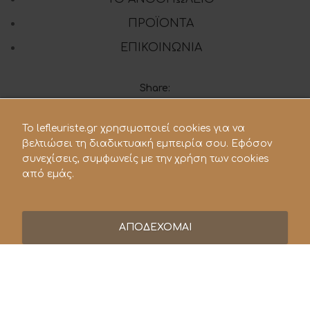
ΠΡΟΪΟΝΤΑ
ΕΠΙΚΟΙΝΩΝΙΑ
Share:
To lefleuriste.gr χρησιμοποιεί cookies για να
210 28.21.119
βελτιώσει τη διαδικτυακή εμπειρία σου. Εφόσον
συνεχίσεις, συμφωνείς με την χρήση των cookies
lefleuriste@hotmail.gr
από εμάς.
ΑΠΟΔΕΧΟΜΑΙ
© 2021 Le Fleuriste - Ανθοπωλείο. All rights reserved |
Powered by
Vrisko.gr