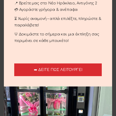
Κωδικός προϊόντος:
02-90
📍 Βρείτε μας στο Νέο Ηράκλειο, Αντιγόνης 2
💳 Αγοράστε γρήγορα & ανέπαφα
Κατηγορίες:
Περιστάσεις
,
Γενέθλια - Γιορτή
,
Ευχαριστώ
,
Άνθη
⏳ Χωρίς αναμονή – απλά επιλέξτε, πληρώστε &
Share:
παραλάβετε!
💡 Δοκιμάστε το σήμερα και μια έκπληξη σας
Περιγραφή
περιμένει σε κάθε μπουκέτο!
Διάφορα χρώματα.
Αποστολή και παράδοση
➡️ ΔΕΙΤΕ ΠΩΣ ΛΕΙΤΟΥΡΓΕΙ
Σχετικά προϊόντα
SOLD
SO
OUT
O